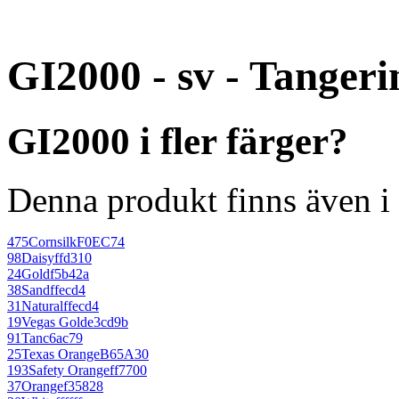
GI2000 - sv - Tangeri
GI2000 i fler färger?
Denna produkt finns även i 
475
Cornsilk
F0EC74
98
Daisy
ffd310
24
Gold
f5b42a
38
Sand
ffecd4
31
Natural
ffecd4
19
Vegas Gold
e3cd9b
91
Tan
c6ac79
25
Texas Orange
B65A30
193
Safety Orange
ff7700
37
Orange
f35828