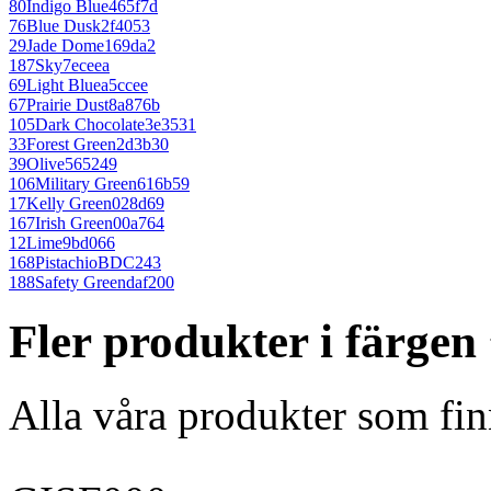
80
Indigo Blue
465f7d
76
Blue Dusk
2f4053
29
Jade Dome
169da2
187
Sky
7eceea
69
Light Blue
a5ccee
67
Prairie Dust
8a876b
105
Dark Chocolate
3e3531
33
Forest Green
2d3b30
39
Olive
565249
106
Military Green
616b59
17
Kelly Green
028d69
167
Irish Green
00a764
12
Lime
9bd066
168
Pistachio
BDC243
188
Safety Green
daf200
Fler produkter i färgen
Alla våra produkter som fin