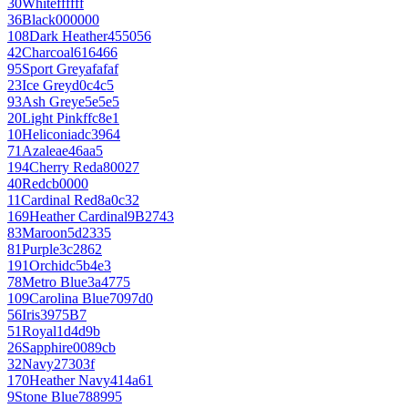
30
White
ffffff
36
Black
000000
108
Dark Heather
455056
42
Charcoal
616466
95
Sport Grey
afafaf
23
Ice Grey
d0c4c5
93
Ash Grey
e5e5e5
20
Light Pink
ffc8e1
10
Heliconia
dc3964
71
Azalea
e46aa5
194
Cherry Red
a80027
40
Red
cb0000
11
Cardinal Red
8a0c32
169
Heather Cardinal
9B2743
83
Maroon
5d2335
81
Purple
3c2862
191
Orchid
c5b4e3
78
Metro Blue
3a4775
109
Carolina Blue
7097d0
56
Iris
3975B7
51
Royal
1d4d9b
26
Sapphire
0089cb
32
Navy
27303f
170
Heather Navy
414a61
9
Stone Blue
788995