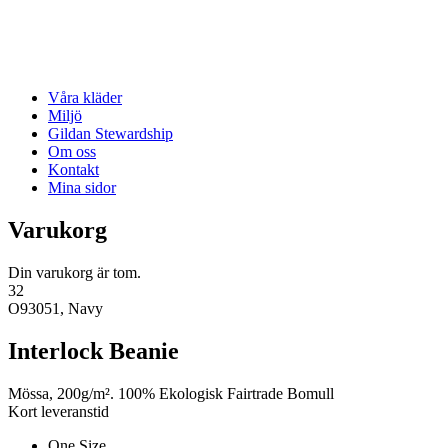
Våra kläder
Miljö
Gildan Stewardship
Om oss
Kontakt
Mina sidor
Varukorg
Din varukorg är tom.
32
O93051, Navy
Interlock Beanie
Mössa, 200g/m². 100% Ekologisk Fairtrade Bomull
Kort leveranstid
One Size