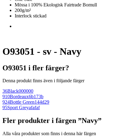
Mössa i 100% Ekologisk Fairtrade Bomull
200g/m²
Interlock stickad
O93051 - sv - Navy
O93051 i fler färger?
Denna produkt finns även i följande färger
36
Black
000000
910
Bordeaux
6b173b
924
Bottle Green
144d29
95
Sport Grey
afafaf
Fler produkter i färgen ”Navy”
Alla våra produkter som finns i denna här färgen