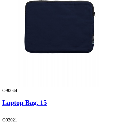
O90044
Laptop Bag, 15
O92021