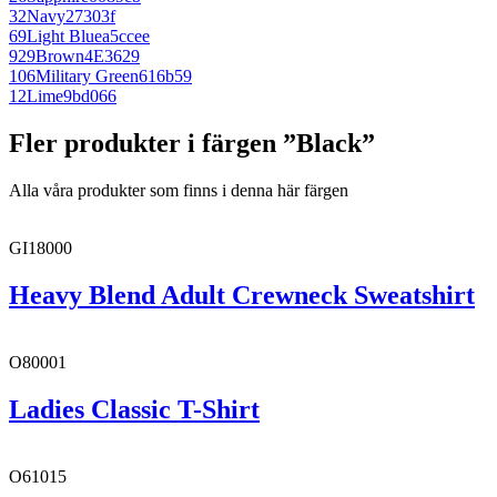
32
Navy
27303f
69
Light Blue
a5ccee
929
Brown
4E3629
106
Military Green
616b59
12
Lime
9bd066
Fler produkter i färgen ”Black”
Alla våra produkter som finns i denna här färgen
GI18000
Heavy Blend Adult Crewneck Sweatshirt
O80001
Ladies Classic T-Shirt
O61015