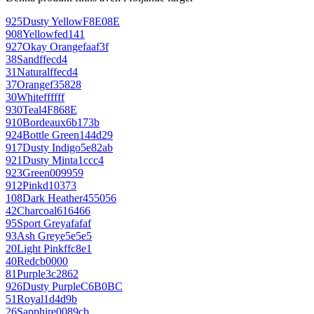
925
Dusty Yellow
F8E08E
908
Yellow
fed141
927
Okay Orange
faaf3f
38
Sand
ffecd4
31
Natural
ffecd4
37
Orange
f35828
30
White
ffffff
930
Teal
4F868E
910
Bordeaux
6b173b
924
Bottle Green
144d29
917
Dusty Indigo
5e82ab
921
Dusty Mint
a1ccc4
923
Green
009959
912
Pink
d10373
108
Dark Heather
455056
42
Charcoal
616466
95
Sport Grey
afafaf
93
Ash Grey
e5e5e5
20
Light Pink
ffc8e1
40
Red
cb0000
81
Purple
3c2862
926
Dusty Purple
C6B0BC
51
Royal
1d4d9b
26
Sapphire
0089cb