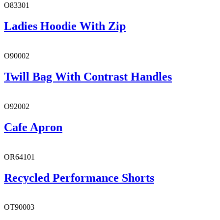
O83301
Ladies Hoodie With Zip
O90002
Twill Bag With Contrast Handles
O92002
Cafe Apron
OR64101
Recycled Performance Shorts
OT90003