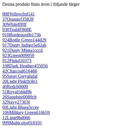
Denna produkt finns även i följande färger
908
Yellow
fed141
37
Orange
f35828
30
White
ffffff
930
Teal
4F868E
910
Bordeaux
6b173b
924
Bottle Green
144d29
917
Dusty Indigo
5e82ab
921
Dusty Mint
a1ccc4
923
Green
009959
912
Pink
d10373
108
Dark Heather
455056
42
Charcoal
616466
95
Sport Grey
afafaf
20
Light Pink
ffc8e1
40
Red
cb0000
51
Royal
1d4d9b
26
Sapphire
0089cb
32
Navy
27303f
69
Light Blue
a5ccee
106
Military Green
616b59
12
Lime
9bd066
999
Multicolor
010101