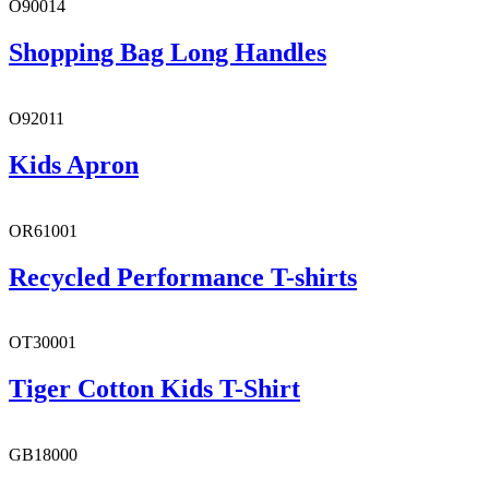
O90014
Shopping Bag Long Handles
O92011
Kids Apron
OR61001
Recycled Performance T-shirts
OT30001
Tiger Cotton Kids T-Shirt
GB18000