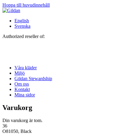
Hoppa till huvudinnehåll
English
Svenska
Authorized reseller of:
Våra kläder
Miljö
Gildan Stewardship
Om oss
Kontakt
Mina sidor
Varukorg
Din varukorg är tom.
36
O81050, Black