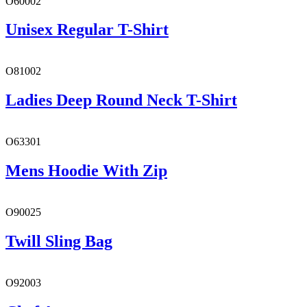
O60002
Unisex Regular T-Shirt
O81002
Ladies Deep Round Neck T-Shirt
O63301
Mens Hoodie With Zip
O90025
Twill Sling Bag
O92003