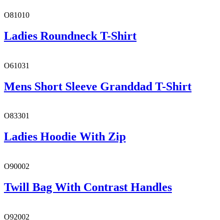
O81010
Ladies Roundneck T-Shirt
O61031
Mens Short Sleeve Granddad T-Shirt
O83301
Ladies Hoodie With Zip
O90002
Twill Bag With Contrast Handles
O92002