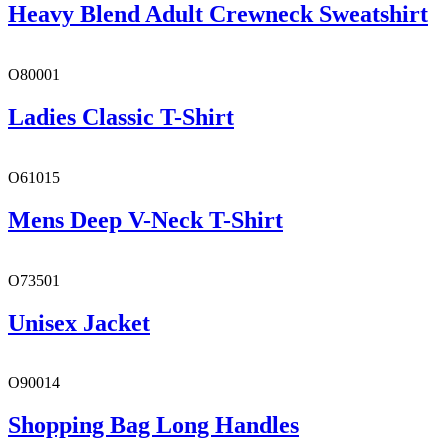
Heavy Blend Adult Crewneck Sweatshirt
O80001
Ladies Classic T-Shirt
O61015
Mens Deep V-Neck T-Shirt
O73501
Unisex Jacket
O90014
Shopping Bag Long Handles