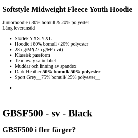
Softstyle Midweight Fleece Youth Hoodie
Juniorhoodie i 80% bomull & 20% polyester
Lång leveranstid
Storlek YXS-YXL
Hoodie i 80% bomull / 20% polyester
285 g/M²(275 g/M² i vit)
Klassisk passform
Tear away satin label
Muddar och linning av spandex
Dark Heather
50% bomull/ 50% polyester
Sport Grey__75% bomull/ 25% polyester__
GBSF500 - sv - Black
GBSF500 i fler färger?