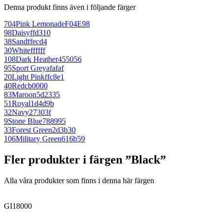
Denna produkt finns även i följande färger
704
Pink Lemonade
F04E98
98
Daisy
ffd310
38
Sand
ffecd4
30
White
ffffff
108
Dark Heather
455056
95
Sport Grey
afafaf
20
Light Pink
ffc8e1
40
Red
cb0000
83
Maroon
5d2335
51
Royal
1d4d9b
32
Navy
27303f
9
Stone Blue
788995
33
Forest Green
2d3b30
106
Military Green
616b59
Fler produkter i färgen ”Black”
Alla våra produkter som finns i denna här färgen
GI18000